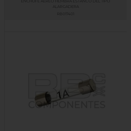
ENCHUFE AEREO HEMBRA ESTANCO DEL TIPO
ALARGADERA
RB017401