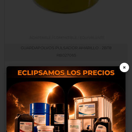
GUARDAPOLVOS PULSADOR AMARILLO - 2BT8
RB027065
×
Nosotros utilizamos cookies
propias y de terceros para
proporcionarte una mejor
experiencia de compra, realizar
un análisis estadístico que nos
sirve para mejorar el servicio y
poder ofrecerte los mejores