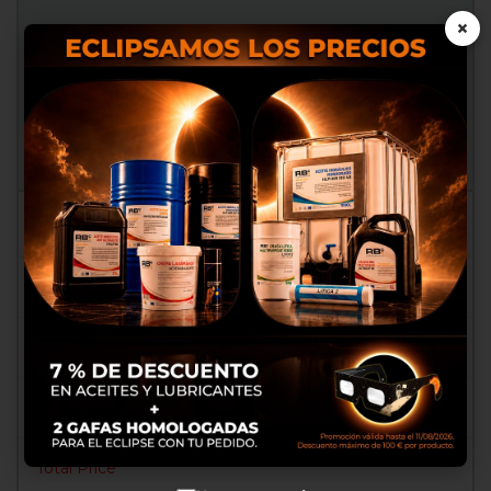
×
EDITAR
Nosotros utilizamos cookies
REINICIAR
propias y de terceros para
proporcionarte una mejor
experiencia de compra, realizar
un análisis estadístico que nos
ACEPTAR
sirve para mejorar el servicio y
poder ofrecerte los mejores
productos en anuncios
publicitarios.
Configurar cookies
Aceptar cookies