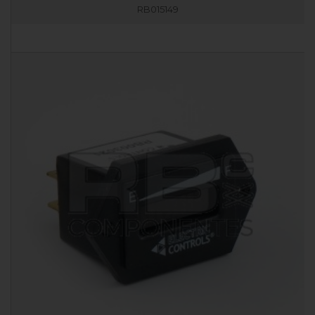
RB015149