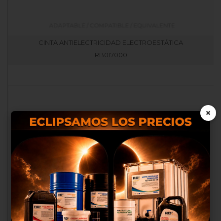
CINTA ANTIELECTRICIDAD ELECTROESTÁTICA
RB017000
×
Nosotros utilizamos cookies
propias y de terceros para
proporcionarte una mejor
experiencia de compra, realizar
un análisis estadístico que nos
sirve para mejorar el servicio y
poder ofrecerte los mejores