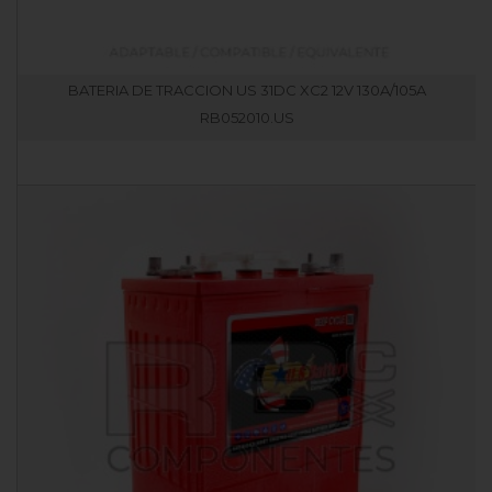
BATERIA DE TRACCION US 31DC XC2 12V 130A/105A
RB052010.US