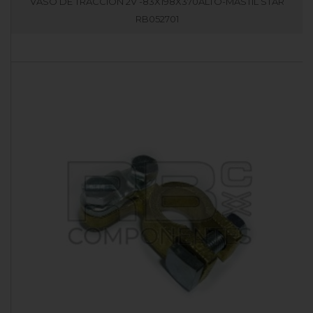
VASO DE TRACCIÓN 2V -83X198X370ALTO-MASTIL STAR
RB052701