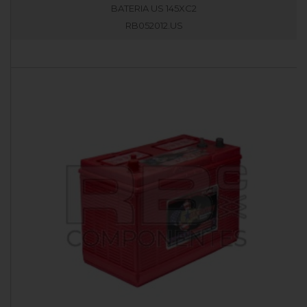
BATERIA US 145XC2
RB052012.US