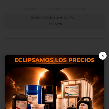
BORNE ATORNILLAR DIA 70 "-"
RB052911
×
Nosotros utilizamos cookies
propias y de terceros para
proporcionarte una mejor
experiencia de compra, realizar
un análisis estadístico que nos
sirve para mejorar el servicio y
poder ofrecerte los mejores