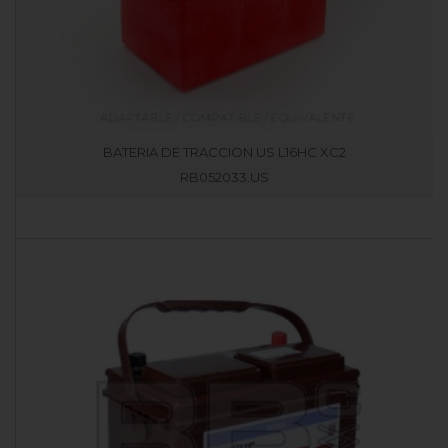
BATERIA DE TRACCION US L16HC XC2
RB052033.US