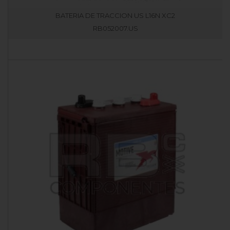
BATERIA DE TRACCION US L16N XC2
RB052007.US