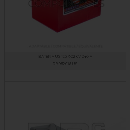
BATERIA US 125 XC2 6V 240 A
RB052016.US