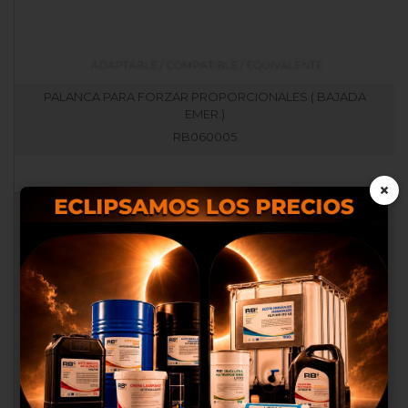
PALANCA PARA FORZAR PROPORCIONALES ( BAJADA
EMER.)
RB060005
×
Nosotros utilizamos cookies
propias y de terceros para
proporcionarte una mejor
experiencia de compra, realizar
un análisis estadístico que nos
sirve para mejorar el servicio y
poder ofrecerte los mejores
productos en anuncios