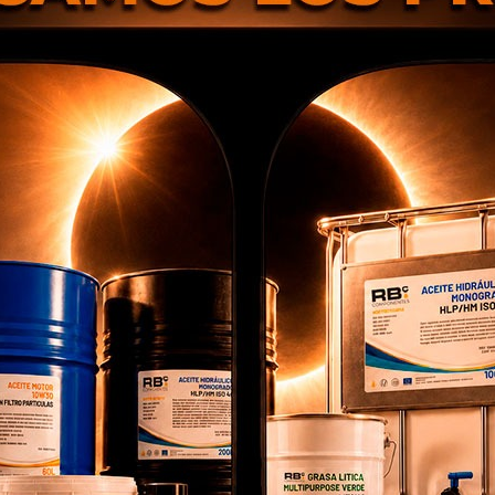
jornada, los estudiantes pudieron conocer de pri
funcionan nuestros
procesos de trabajo y logíst
stras
áreas de reparación, diagnosis y recambio
n
entorno real dentro del sector de las platafor