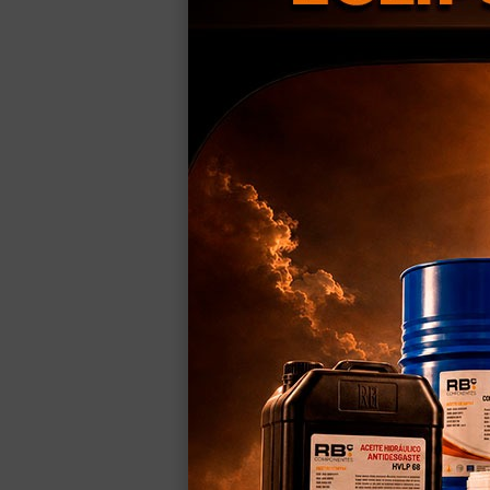
Durante la 
Cómo 
Nue
El día a día en u