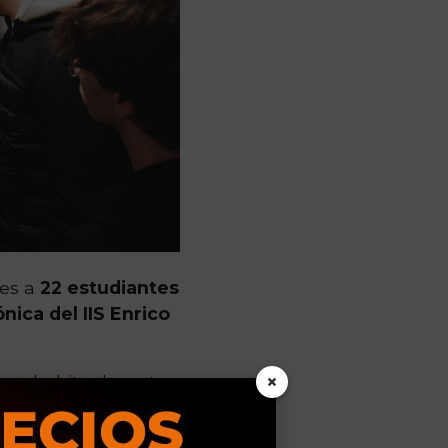
nes a
22 estudiantes
ica del IIS Enrico
×
amos habitualmente