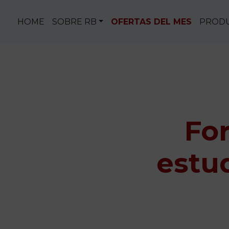
Saltar al contenido
HOME
SOBRE RB
OFERTAS DEL MES
PROD
Fo
estud