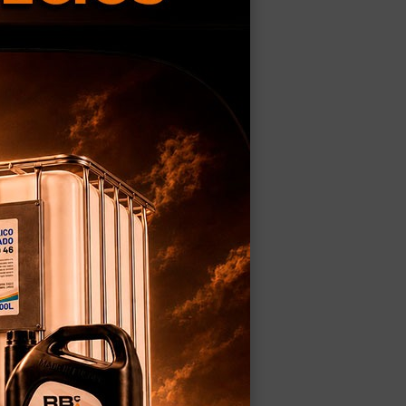
mera mano:
ica
.
s
.
mas elevadoras
.