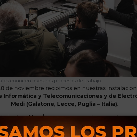
nales conocen nuestros procesos de trabajo.
28 de noviembre recibimos en nuestras instalacio
 Informática y Telecomunicaciones y de Electrón
Medi (Galatone, Lecce, Puglia – Italia).
ada junto a
Mundus
, empresa con la que colabor
para la realización de prácticas internacionales.