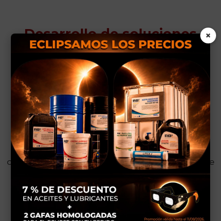
Desarrollo de soluciones
×
personalizadas
Entendemos que cada cliente tiene
necesidades únicas. Por eso, ofrecemos
soluciones personalizadas que se adaptan a
sus requisitos específicos.
Desde el diseño y la fabricación de
componentes especiales hasta el desarrollo de
sistemas de control personalizados, nuestro
equipo de I+D está preparado para afrontar
cualquier desafío.