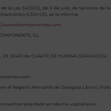
de la Ley 34/2002, de 11 de julio, de Servicios de l
lectrónico (LSSI+CE), se le informa:
s://www.rbcomponentes.com
COMPONENTS, S.L.
, 29, 50410 de CUARTE DE HUERVA (ZARAGOZA)
ponentes.com
 en el Registro Mercantil de Zaragoza Libro 0, Foli
 encuentra redactado en idioma «castellano».