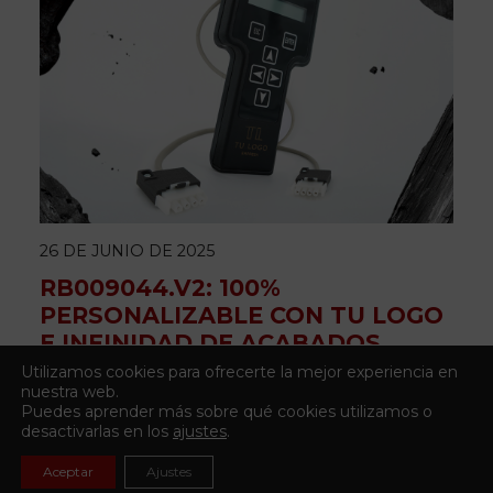
26 DE JUNIO DE 2025
RB009044.V2: 100%
PERSONALIZABLE CON TU LOGO
E INFINIDAD DE ACABADOS
Utilizamos cookies para ofrecerte la mejor experiencia en
nuestra web.
Puedes aprender más sobre qué cookies utilizamos o
desactivarlas en los
ajustes
.
Aceptar
Ajustes