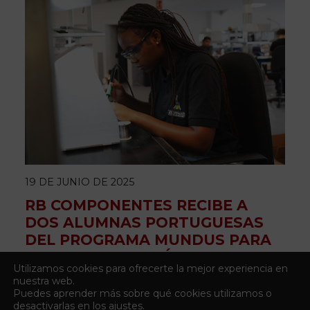
19 DE JUNIO DE 2025
RB COMPONENTES RECIBE A
DOS ALUMNAS PORTUGUESAS
DEL PROGRAMA MUNDUS PARA
REALIZAR SUS PRÁCTICAS
Utilizamos cookies para ofrecerte la mejor experiencia en
PROFESIONALES
nuestra web.
Puedes aprender más sobre qué cookies utilizamos o
desactivarlas en los
ajustes
.