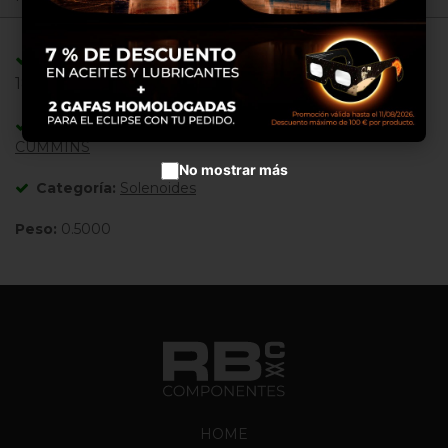
Configurar cookies
Adaptable/Compatible con Referencias:
Aceptar cookies
1823723C91 ,
Adaptable/Compatible con Máquinas:
CUMMINS
No mostrar más
Categoría:
Solenoides
Peso:
0.5000
HOME