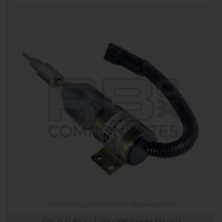
SOL Q SUST A LA REF ORIG CUMM 3354943