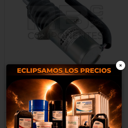
×
SOL. Q SUST A LA REF ORIGINAL CUMM 3921978
Nosotros utilizamos cookies
RB005606
propias y de terceros para
proporcionarte una mejor
experiencia de compra, realizar
un análisis estadístico que nos
sirve para mejorar el servicio y
poder ofrecerte los mejores