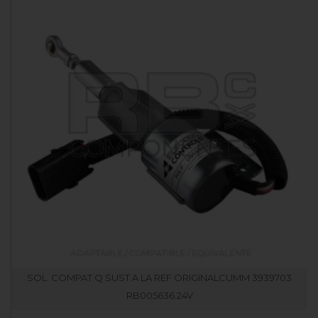
SOL. COMPAT Q SUST A LA REF ORIGINALCUMM 3939703
RB005636.24V