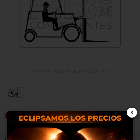
×
Ref RB: RB002499.0009
Registrate para ver precios.