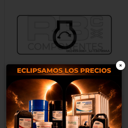
×
Nosotros utilizamos cookies
ADHESIVO AD/CO/EQ SJ 130789 AA
propias y de terceros para
proporcionarte una mejor
RB002499.0061
experiencia de compra, realizar
un análisis estadístico que nos
sirve para mejorar el servicio y
poder ofrecerte los mejores