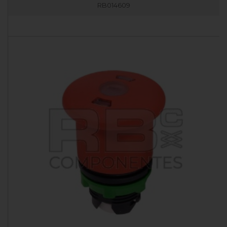
RB014609