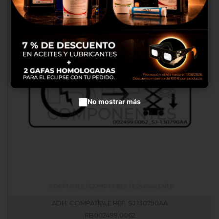
productos en anuncios
publicitarios.
Configurar cookies
Aceptar cookies
No mostrar más
ADH. COMPATIBLE REF. SJ 130790AA
RB002499.0062