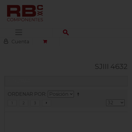
Menú
Cuenta
SJIII 4632
FILTRAR
ORDENAR POR
1
2
3