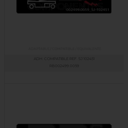
ADH. COMPATIBLE REF. SJ 102451
RB002499.0059