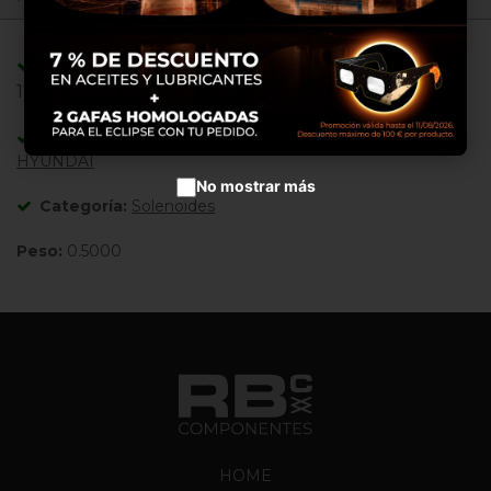
Configurar cookies
Adaptable/Compatible con Referencias:
Aceptar cookies
1756ES-24E3ULB1S ,
Adaptable/Compatible con Máquinas:
HYUNDAI
No mostrar más
Categoría:
Solenoides
Peso:
0.5000
HOME