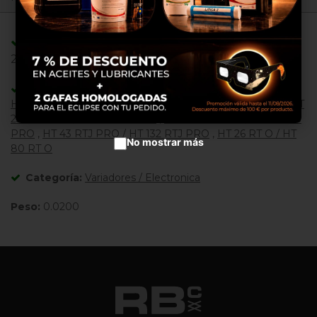
productos en anuncios
publicitarios.
Configurar cookies
Adaptable/Compatible con Referencias:
2901001850 ,
Aceptar cookies
Adaptable/Compatible con Máquinas:
HT 21 RT O
,
HT 21 RT PRO
,
HT 23 RTJ O / HT 67 RTJ O
,
HT
23 RTJ PRO / HT 67 RTJ PRO
,
HT 28 RTJ PRO / HT 85 RTJ
PRO
,
HT 43 RTJ PRO / HT 132 RTJ PRO
,
HT 26 RT O / HT
No mostrar más
80 RT O
Categoría:
Variadores / Electronica
Peso:
0.0200