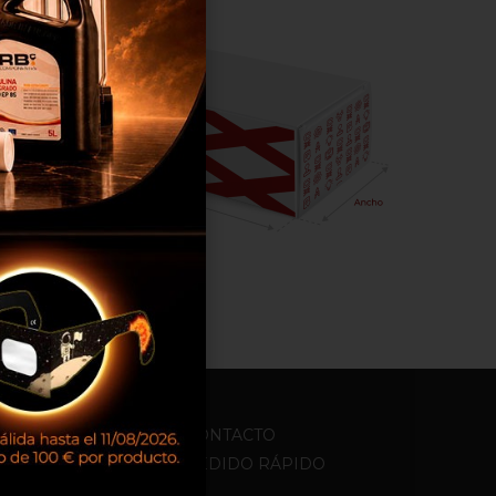
os
L
CONTACTO
D
PEDIDO RÁPIDO