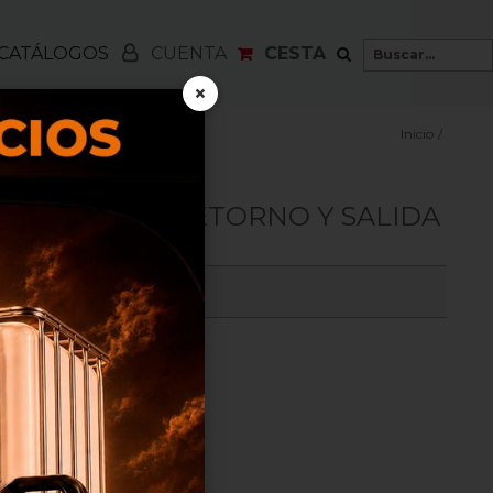
CATÁLOGOS
CESTA
CUENTA
×
Inicio
/
2POS. DCHA. RETORNO Y SALIDA
ncias: