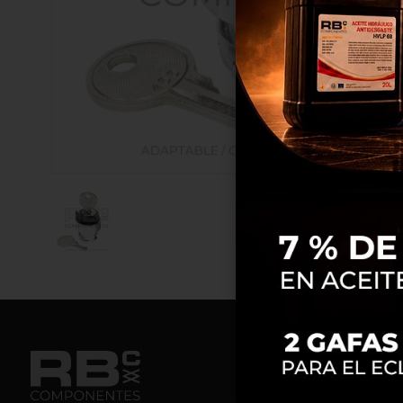
pro
est
mej
C
HOME
NOSOTROS
CALENDARIO