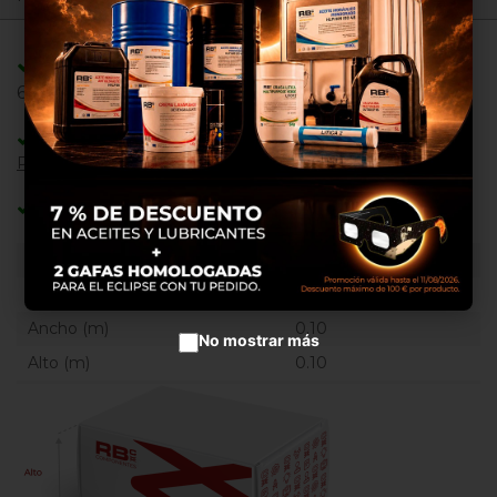
propias y de terceros para
proporcionarte una mejor
experiencia de compra, realizar
un análisis estadístico que nos
Adaptable/Compatible con Referencias:
sirve para mejorar el servicio y
6675523 ,
poder ofrecerte los mejores
productos en anuncios
Adaptable/Compatible con Máquinas:
publicitarios.
PIEZAS UNIVERSALES
Configurar cookies
Categoría:
Acústicos y luminosos
Aceptar cookies
Peso (Kg)
0.6500
Largo (m)
0.10
Ancho (m)
0.10
No mostrar más
Alto (m)
0.10