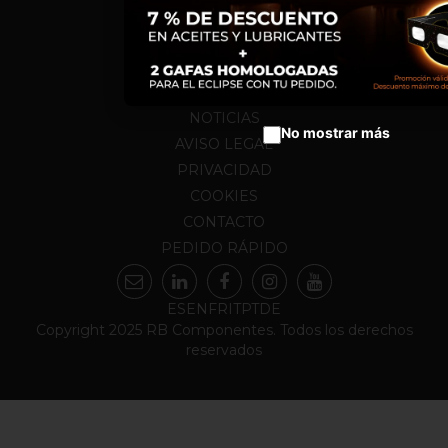
HOME
NOSOTROS
CALENDARIO
PRODUCTOS
NOTICIAS
No mostrar más
AVISO LEGAL
PRIVACIDAD
COOKIES
CONTACTO
PEDIDO RÁPIDO
ES
EN
FR
IT
PT
DE
Copyright 2025 RB Componentes. Todos los derechos
reservados