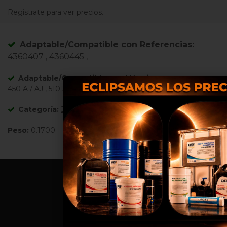
Registrate para ver precios.
Adaptable/Compatible con Referencias:
4360407 , 4360445 ,
Adaptable/Compatible con Máquinas:
450 A / AJ
,
510 AJ
,
600 A / AJ
,
800 A / AJ
,
1250 AJP
Categoría:
Joysticks
Peso:
0.1700
Nosotros utilizamos cookies propias y de terce
para proporcionarte una mejor experiencia de
compra, realizar un análisis estadístico que no
sirve para mejorar el servicio y poder ofrecerte 
mejores productos en anuncios publicitarios.
Configurar cookies
Aceptar cookies