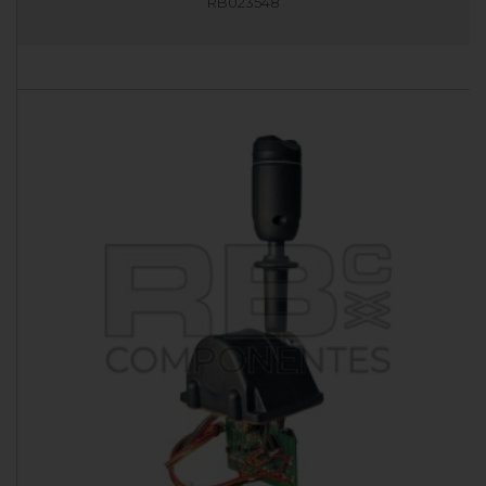
RB023548