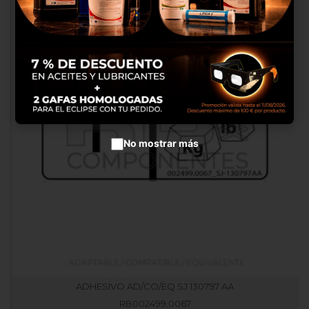
productos en anuncios
publicitarios.
Configurar cookies
Aceptar cookies
No mostrar más
ADHESIVO AD/CO/EQ SJ 130797 AA
RB002499.0067