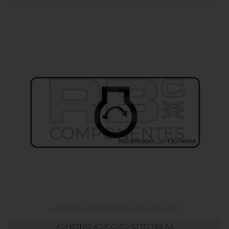
ADHESIVO AD/CO/EQ SJ 130789 AA