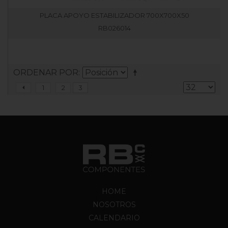
PLACA APOYO ESTABILIZADOR 700X700X50
RB026014
ORDENAR POR
1
2
3
HOME
NOSOTROS
CALENDARIO