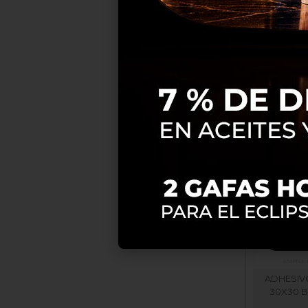
CIERRE
ADHESIV
30X30 