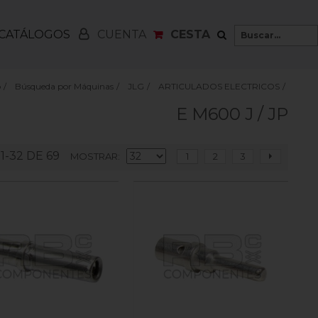
CATÁLOGOS
CESTA
CUENTA
o
/
Búsqueda por Máquinas
/
JLG
/
ARTICULADOS ELECTRICOS
/
E M600 J / JP
1-32 DE 69
MOSTRAR
1
2
3