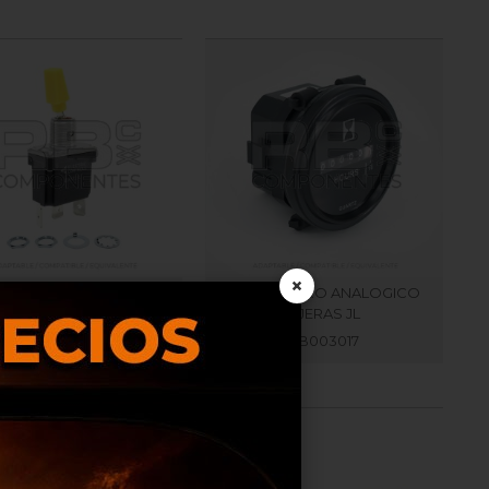
×
R. 2 POS. RETORNO ( 3 F
HOROMETRO ANALOGICO
LEVA AMAR. ESTANCO
TIJERAS JL
RB006334
RB003017