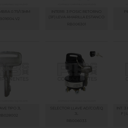
MBRA 0.75/1.5MM
INTERR. 3 POSIC RETORNO
P
(3F) LEVA AMARILLA ESTANCO
B016104.V2
RB006301
AVE TIPO JL
SELECTOR LLAVE AD/CO/EQ
INT. 
JL
F )
RB028002
RB006033