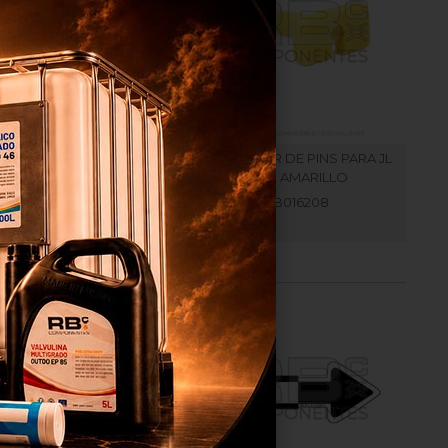
ISAGRA DE CUATRO
EXTRACTOR DE PINS PARA JL
AGUJEROS
TIPO AMARILLO
RB008020
RB016208
os