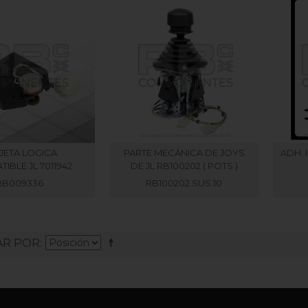
JETA LOGICA
PARTE MECÁNICA DE JOYS
ADH. 
IBLE JL 7011942
DE JL RB100202 ( POTS )
RB009336
RB100202.SUS.10
R POR