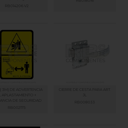
RB018016
RB014206.V2
( 3M) DE ADVERTENCIA
CIERRE DE CESTA PARA ART.
L APLASTAMIENTO +
JL
TANCIA DE SEGURIDAD
RB008033
RB002175