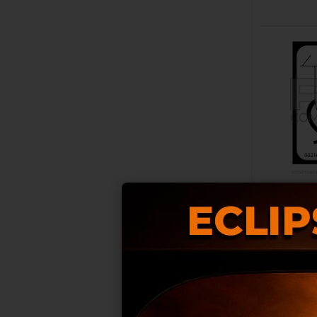
ADHESI
PAR