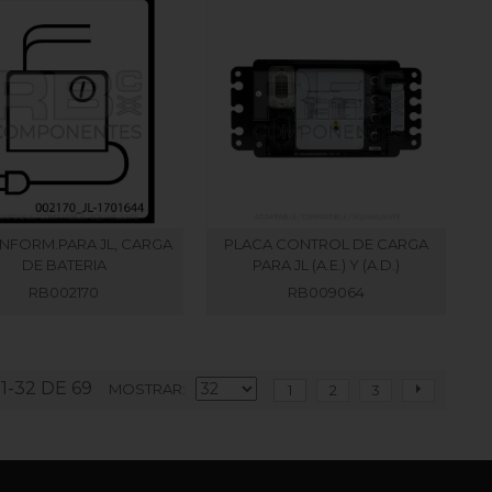
INFORM.PARA JL, CARGA
PLACA CONTROL DE CARGA
DE BATERIA
PARA JL (A.E.) Y (A.D.)
RB002170
RB009064
1-32 DE 69
MOSTRAR
1
2
3