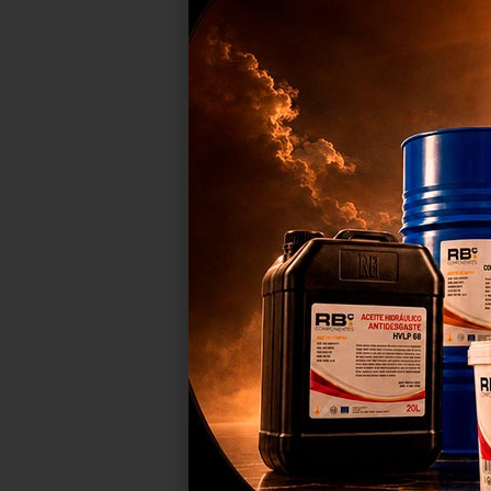
INTERR.
CENTR
R
Nos
pro
est
mej
C