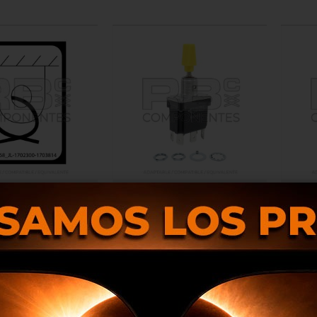
VO INFORMATIVO
INTERRUPTOR 3 POS. FIJAS ( 6
INTER
A JL, AMARRE
F ) LEVA AM. ESTANCO
) 
RB002168
RB006307