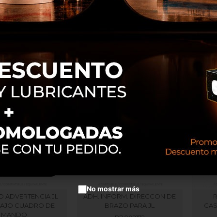
 CAPOT JL TIPO 1
EXTRACTOR DE PINS PARA JL
ADH 
TIPO AZUL
4
RB008007
RB016209
No mostrar más
O ADVERTENCIA JL
ADH. INFORM. DIRECCON DE
BAJO CUADRO DE
BRAZO PARA JL
CAS
MANDO