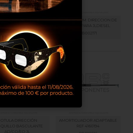
VISOR DE ICONOS SUP-
ADH. INFORM. DIRECCION DE
50AJ SERIE II - 510AJ
BRAZO PARA JLDIESEL
RB002025
RB002171
ROTULA DIRECCIÓN
AMORTIGUADOR ADAPTABLE
QUILLO BASCULANTE
REF 4160194
AD/CO/EQ JL