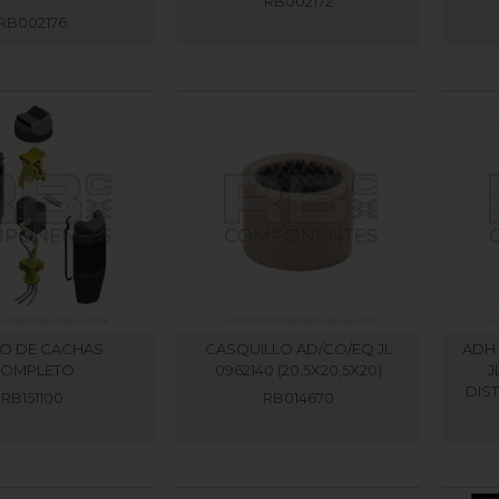
RB002172
RB002176
O DE CACHAS
CASQUILLO AD/CO/EQ JL
ADH 
COMPLETO
0962140 (20,5X20,5X20)
J
DIS
RB151100
RB014670