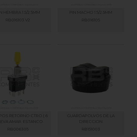
IN HEMBRA 1.5/2.5MM
PIN MACHO 1.5/2.5MM
RB016103.V2
RB016105
3 POS RETORNO CTRO ( 6
GUARDAPOLVOS DE LA
 LEVA AMAR. ESTANCO
DIRECCION
RB006305
RB151003