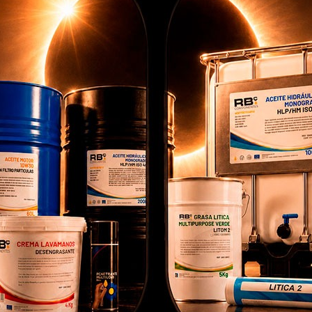
 3 POS. RETORNO
CELULA DE SOBRECARGA
B
O LEVA NEGRA
PARA JL ( SENSOR
ESTANCO
SOBREPESO )
B006301.BL
RB009016
otros utilizamos cookies propias y de terceros para
porcionarte una mejor experiencia de compra, realizar un análisis
adístico que nos sirve para mejorar el servicio y poder ofrecerte l
ores productos en anuncios publicitarios.
onfigurar cookies
Aceptar cookies