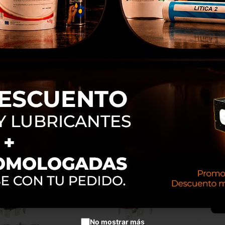
MO-TIRADOR
CONECTOR MACHO 37VIAS
LE
IONES AD/CO/EQ
METALICOADAPTABLE REF
2-15-18SDX/SX
2440502980
RB014001
RB016003
No mostrar más