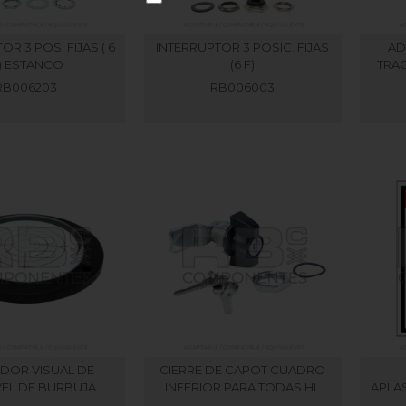
OR 3 POS. FIJAS ( 6
INTERRUPTOR 3 POSIC. FIJAS
AD
 ) ESTANCO
(6 F)
TRAC
RB006203
RB006003
ADOR VISUAL DE
CIERRE DE CAPOT CUADRO
VEL DE BURBUJA
INFERIOR PARA TODAS HL
APLA