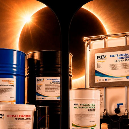
 ADVERTENCIA PARA
(2YW) JOYSTICK COMP
TAPO
RAS. ESPAÑOL
TRAC/DIREC HL
DI
GASOI
RB002026
RB100001.HALL.V3
otros utilizamos cookies propias y de terceros para
porcionarte una mejor experiencia de compra, realizar un análisis
adístico que nos sirve para mejorar el servicio y poder ofrecerte l
ores productos en anuncios publicitarios.
onfigurar cookies
Aceptar cookies