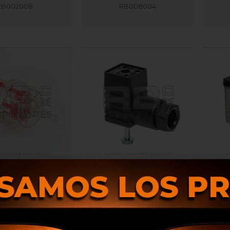
RB002008
RB008004
O DE GASOIL DIAMM
CONECTOR PARA CAPTORES
08/06
RB016250
RB020105