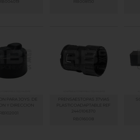
RB004019
RB008150
N PARA JOYS. DE
PRENSAESTOPAS 37VIAS
S
ON Y DIRECCION
PLASTICOADAPTABLE REF
2440106370
RB102001
RB016008