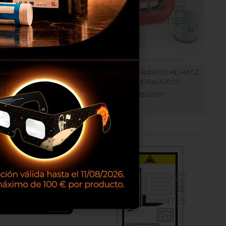
D PARA TULIPA VERDE
KIT FILTROS BASICO HL-HATZ
TIJERA ELECTRICA
(NO HIDRAÚLICO)
RB025003
RB020111