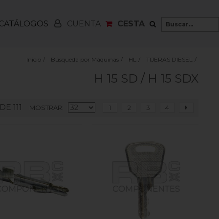
CATÁLOGOS
CESTA
CUENTA
Inicio
/
Búsqueda por Máquinas
/
HL
/
TIJERAS DIESEL
/
H 15 SD / H 15 SDX
 DE 111
MOSTRAR
1
2
3
4