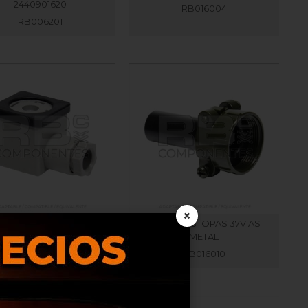
2440901620
RB016004
RB006201
×
CONECTOR PARA
PRENSAESTOPAS 37VIAS
ELECTROVALVULA
METAL
RB016251
RB016010