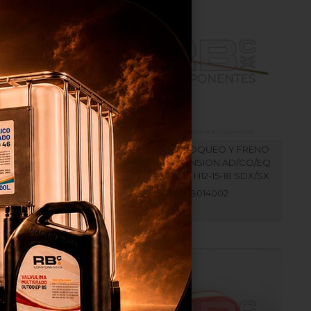
N MACHO DE PLASTCO
BARRA BLOQUEO Y FRENO
AM. INT. 63MMTAPON
PARA EXTENSION AD/CO/EQ
L H12/15/18SDX //HA12DX
HL TIJERAS H12-15-18 SDX/SX
// HA15DX //
RB014002
RB062207
os