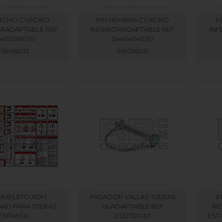
MACHO CUADRO
PIN HEMBRA CUADRO
P
RADAPTABLE REF
INFERIORADAPTABLE REF
INF
440208070
2440404030
RB016013
RB016100
COMPLETO ADH.
PASADOR VALLAS TIJERAS
I
AD PARA TIJERAS
HLADAPTABLE REF
RE
ESPANOL
2352312430
EST