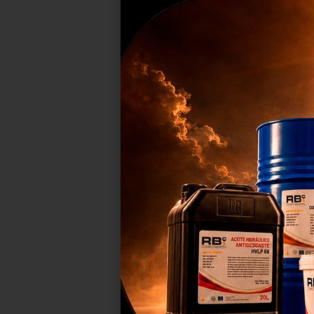
KIT ADH.
TIJE
Nos
pro
est
mej
C