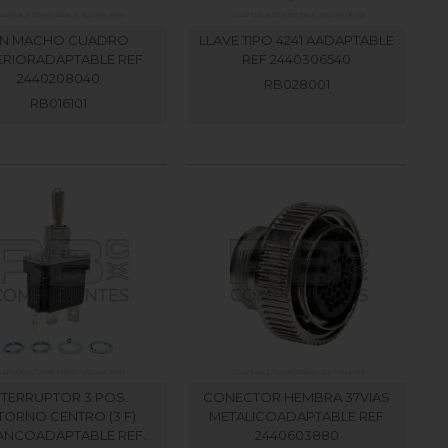
IN MACHO CUADRO
LLAVE TIPO 4241 AADAPTABLE
ERIORADAPTABLE REF
REF 2440306540
2440208040
RB028001
RB016101
NTERRUPTOR 3 POS.
CONECTOR HEMBRA 37VIAS
TORNO CENTRO (3 F)
METALICOADAPTABLE REF
ANCOADAPTABLE REF.
2440603880