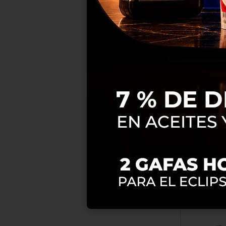
RE
EXTENS
HL1