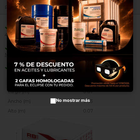
propias y de terceros para
Registrate para ver precios.
proporcionarte una mejor
experiencia de compra, realizar
un análisis estadístico que nos
Adaptable/Compatible con Referencias:
sirve para mejorar el servicio y
poder ofrecerte los mejores
4000105570 ,
productos en anuncios
publicitarios.
Adaptable/Compatible con Máquinas:
MOTORES DEUTZ
Configurar cookies
Categoría:
Piezas de motor
Aceptar cookies
Peso (Kg)
0.9100
Largo (m)
0.07
No mostrar más
Ancho (m)
0.03
Alto (m)
0.07