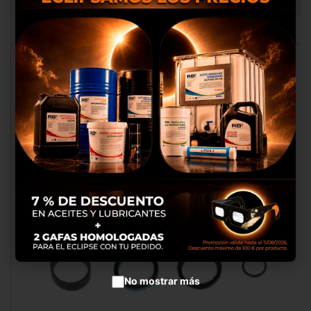
RB060152
Nosotros utilizamos cookies
propias y de terceros para
proporcionarte una mejor
experiencia de compra, realizar
un análisis estadístico que nos
sirve para mejorar el servicio y
poder ofrecerte los mejores
productos en anuncios
publicitarios.
Configurar cookies
Aceptar cookies
No mostrar más