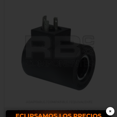
×
BOBINA ELECTROVALVULA AD/CO/EQ JL 7017451