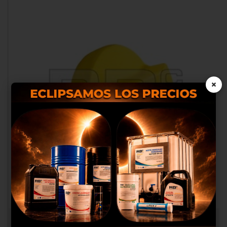
×
Nosotros utilizamos cookies
propias y de terceros para
proporcionarte una mejor
experiencia de compra, realizar
un análisis estadístico que nos
sirve para mejorar el servicio y
poder ofrecerte los mejores
productos en anuncios
publicitarios.
TAPON LLENADO OLI. FL1011/12/BFM