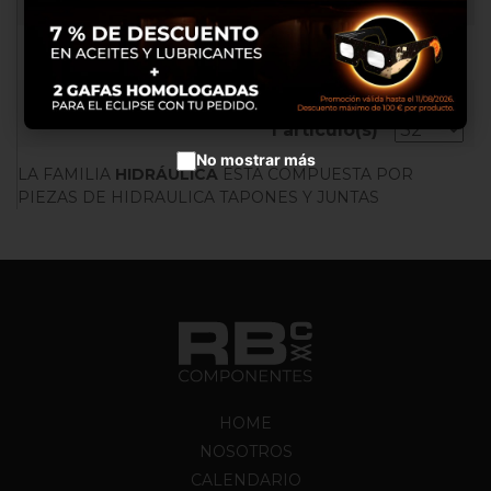
RB062253
Configurar cookies
Aceptar cookies
ORDENAR POR
1 artículo(s)
No mostrar más
LA FAMILIA
HIDRÁULICA
ESTA COMPUESTA POR
PIEZAS DE HIDRAULICA TAPONES Y JUNTAS
HOME
NOSOTROS
CALENDARIO