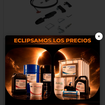
×
CADENAS PORTACABLES Y PIEZAS
PLÁSTICO Y NYLON
Nosotros utilizamos cookies
propias y de terceros para
proporcionarte una mejor
experiencia de compra, realizar
un análisis estadístico que nos
sirve para mejorar el servicio y
poder ofrecerte los mejores
productos en anuncios
publicitarios.
Configurar cookies