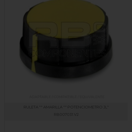
RULETA "" AMARILLA "" POTENCIOMETRO JL"
RB007031.V2