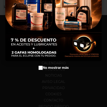
experiencia de compra, realizar
LA BÚSQUEDA NO DA NINGÚN RESULTADO.
un análisis estadístico que nos
sirve para mejorar el servicio y
poder ofrecerte los mejores
productos en anuncios
publicitarios.
Configurar cookies
Aceptar cookies
HOME
NOSOTROS
CALENDARIO
No mostrar más
PRODUCTOS
NOTICIAS
AVISO LEGAL
PRIVACIDAD
COOKIES
CONTACTO
PEDIDO RÁPIDO