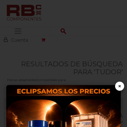
Menú
Cuenta
RESULTADOS DE BÚSQUEDA
PARA 'TUDOR'
Piezas adaptables/compatibles para:
×
FILTRAR
RESULTADOS DE BÚSQUEDA
Nosotros utilizamos cookies
propias y de terceros para
PARA 'TUDOR'
proporcionarte una mejor