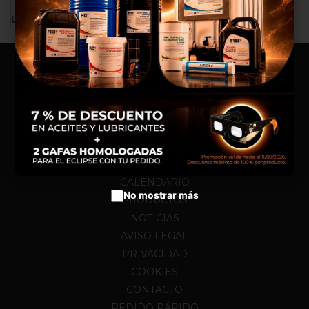
experiencia de compra, realizar
LA BÚSQUEDA NO DA NINGÚN RESULTADO.
un análisis estadístico que nos
sirve para mejorar el servicio y
poder ofrecerte los mejores
productos en anuncios
publicitarios.
Configurar cookies
Aceptar cookies
HOME
NOSOTROS
CALENDARIO
No mostrar más
PRODUCTOS
NOTICIAS
AVISO LEGAL
PRIVACIDAD
COOKIES
CONTACTO
PEDIDO RÁPIDO