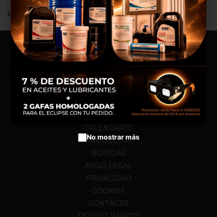
experiencia de compra, realizar
LA BÚSQUEDA NO DA NINGÚN RESULTADO.
un análisis estadístico que nos
sirve para mejorar el servicio y
poder ofrecerte los mejores
productos en anuncios
publicitarios.
Configurar cookies
Aceptar cookies
HOME
NOSOTROS
CALENDARIO
No mostrar más
PRODUCTOS
NOTICIAS
AVISO LEGAL
PRIVACIDAD
COOKIES
CONTACTO
PEDIDO RÁPIDO