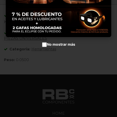
Configurar cookies
Adaptable/Compatible con Referencias:
Aceptar cookies
KTC450-7 , 8 ,
Adaptable/Compatible con Máquinas:
PIEZAS UNIVERSALES
No mostrar más
Categoría:
Herramientas
Peso:
0.0500
HOME