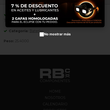
Aceptar cookies
Adaptable/Compatible con Referencias:
TG1102 ,
Categoría:
Baterías
No mostrar más
Peso:
25.4000
HOME
NOSOTROS
CALENDARIO