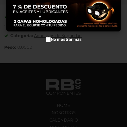
Aceptar cookies
Adaptable/Compatible con Referencias:
,
Categoría:
Adhesivos de Seguridad
No mostrar más
Peso:
0.0000
HOME
NOSOTROS
CALENDARIO