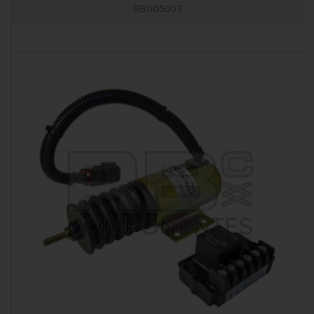
RB005003