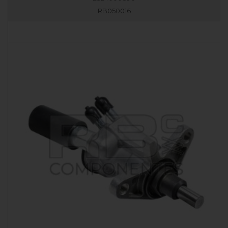
RB050016