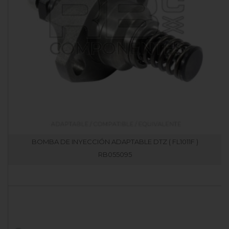
BOMBA DE INYECCIÓN ADAPTABLE DTZ ( FL1011F )
RB055095