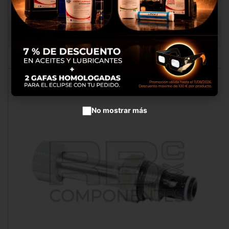
productos en anuncios
publicitarios.
TAPON LLENADO OLI. ROSC. FL1011/LKS
RB062252
Configurar cookies
Aceptar cookies
No mostrar más