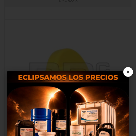
RB062213
×
Nosotros utilizamos cookies
propias y de terceros para
proporcionarte una mejor
experiencia de compra, realizar
un análisis estadístico que nos
sirve para mejorar el servicio y
poder ofrecerte los mejores