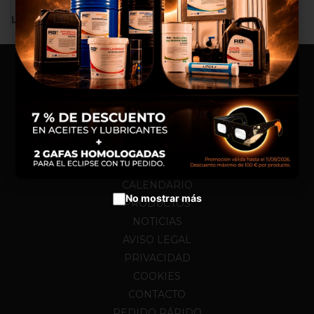
experiencia de compra, realizar
LA BÚSQUEDA NO DA NINGÚN RESULTADO.
un análisis estadístico que nos
sirve para mejorar el servicio y
poder ofrecerte los mejores
productos en anuncios
publicitarios.
Configurar cookies
Aceptar cookies
HOME
NOSOTROS
CALENDARIO
No mostrar más
PRODUCTOS
NOTICIAS
AVISO LEGAL
PRIVACIDAD
COOKIES
CONTACTO
PEDIDO RÁPIDO